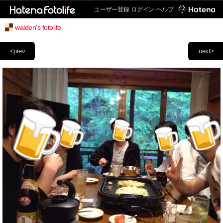
ユーザー登録
ログイン
ヘルプ
walden's fotolife
<prev
next>