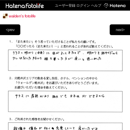
ユーザー登録
ログイン
ヘルプ
walden's fotolife
<prev
next>