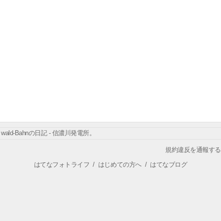
wald-Bahnの日記 - 信濃川発電所。
規約違反を通報する
はてなフォトライフ
/
はじめての方へ
/
はてなブログ