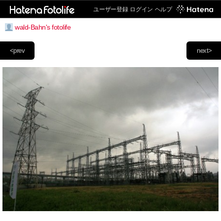
ユーザー登録
ログイン
ヘルプ
wald-Bahn's fotolife
<prev
next>