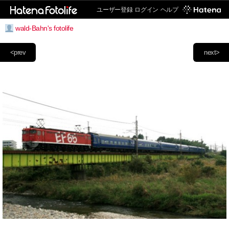
ユーザー登録
ログイン
ヘルプ
wald-Bahn's fotolife
<prev
next>