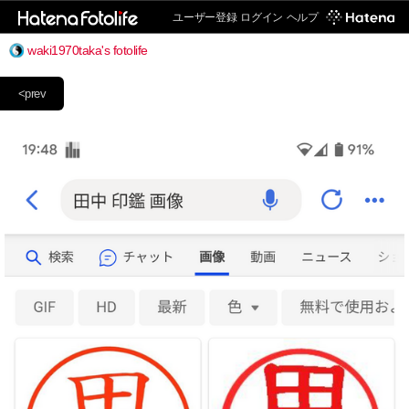
ユーザー登録
ログイン
ヘルプ
waki1970taka's fotolife
<prev