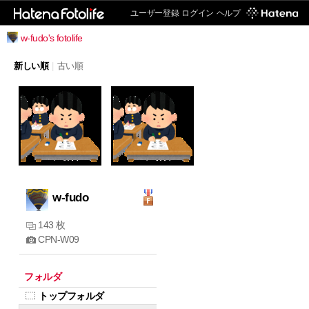
ユーザー登録
ログイン
ヘルプ
w-fudo's fotolife
新しい順
|
古い順
w-fudo
143 枚
CPN-W09
フォルダ
トップフォルダ