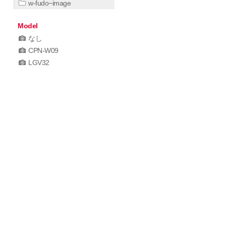
w-fudo−image
Model
なし
CPN-W09
LGV32