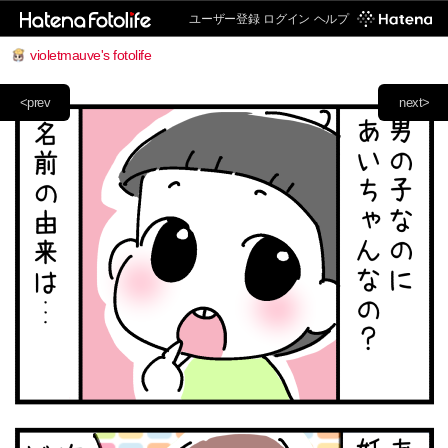
ユーザー登録
ログイン
ヘルプ
violetmauve's fotolife
<prev
next>