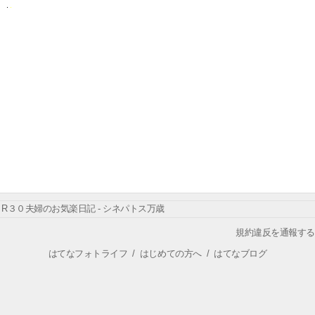
R３０夫婦のお気楽日記 - シネパトス万歳
規約違反を通報する
はてなフォトライフ
/
はじめての方へ
/
はてなブログ