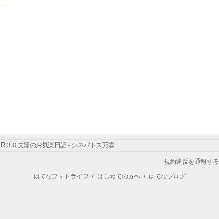
R３０夫婦のお気楽日記 - シネパトス万歳
規約違反を通報する
はてなフォトライフ
/
はじめての方へ
/
はてなブログ