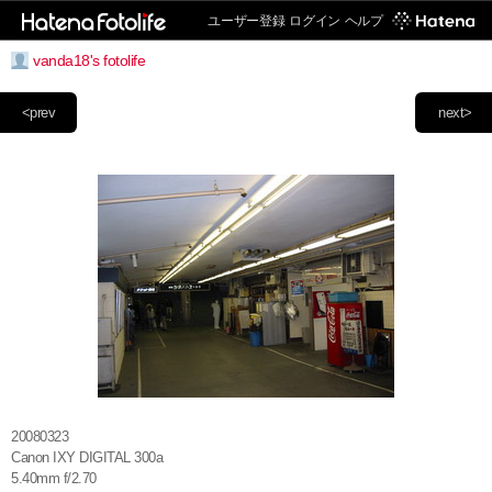
ユーザー登録
ログイン
ヘルプ
vanda18's fotolife
<prev
next>
20080323
Canon IXY DIGITAL 300a
5.40mm f/2.70