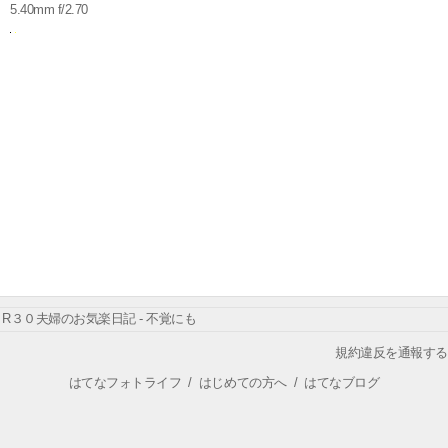
5.40mm f/2.70
R３０夫婦のお気楽日記 - 不覚にも
規約違反を通報する
はてなフォトライフ
/
はじめての方へ
/
はてなブログ