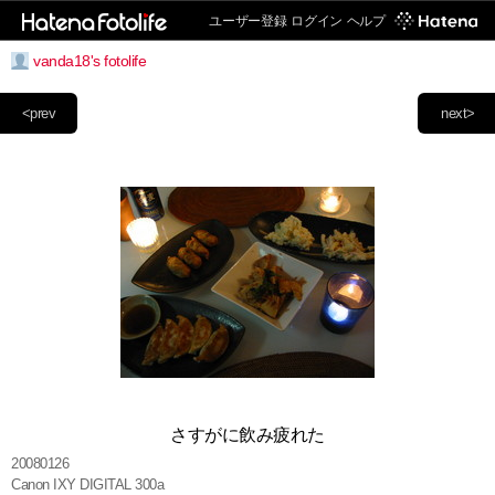
ユーザー登録
ログイン
ヘルプ
vanda18's fotolife
<prev
next>
さすがに飲み疲れた
20080126
Canon IXY DIGITAL 300a