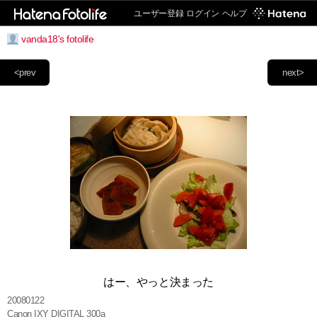
ユーザー登録
ログイン
ヘルプ
vanda18's fotolife
<prev
next>
はー、やっと決まった
20080122
Canon IXY DIGITAL 300a