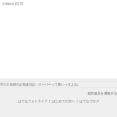
5.40mm f/2.70
R３０夫婦のお気楽日記 - スーパーって寒いっすよね。
規約違反を通報する
はてなフォトライフ
/
はじめての方へ
/
はてなブログ