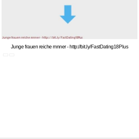
Junge frauen reiche mnner - http://bit.ly/FastDating18Plus