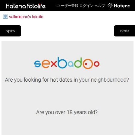
ユーザー登録
ログイン
ヘルプ
valkelepho's fotolife
<prev
next>