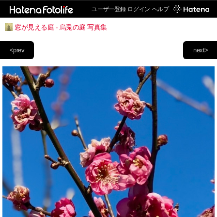
ユーザー登録
ログイン
ヘルプ
窓が見える庭 - 烏兎の庭 写真集
<prev
next>