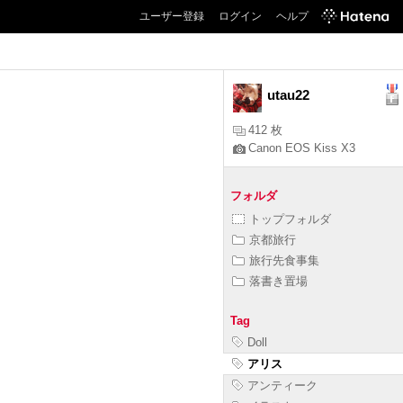
ユーザー登録
ログイン
ヘルプ
utau22
412 枚
Canon EOS Kiss X3
フォルダ
トップフォルダ
京都旅行
旅行先食事集
落書き置場
Tag
Doll
アリス
アンティーク