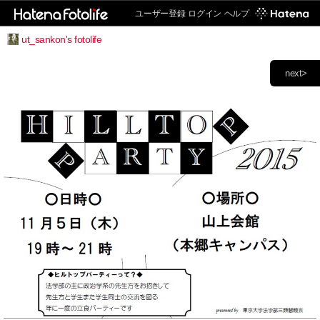
ユーザー登録
ログイン
ヘルプ
ut_sankon's fotolife
next>