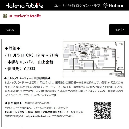
ユーザー登録
ログイン
ヘルプ
ut_sankon's fotolife
<prev
next>