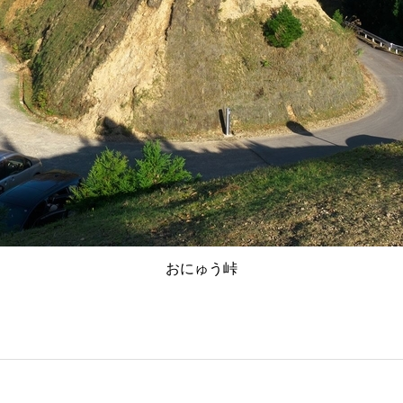
おにゅう峠