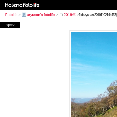
Fotolife
>
uryusan's fotolife
>
2019年
>
<prev