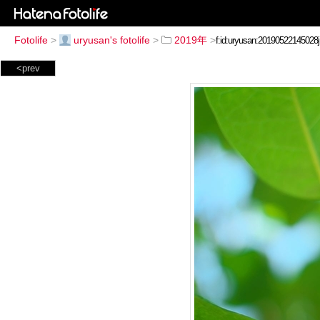
Fotolife
>
uryusan's fotolife
>
2019年
>
<prev