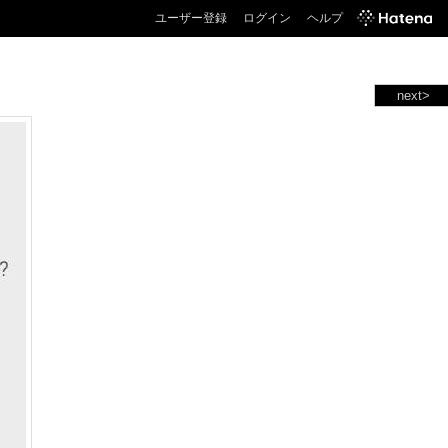
ユーザー登録
ログイン
ヘルプ
next>