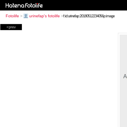
Fotolife
>
urinefap's fotolife
>
<prev