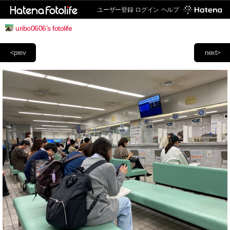
ユーザー登録
ログイン
ヘルプ
uribo0606's fotolife
<prev
next>