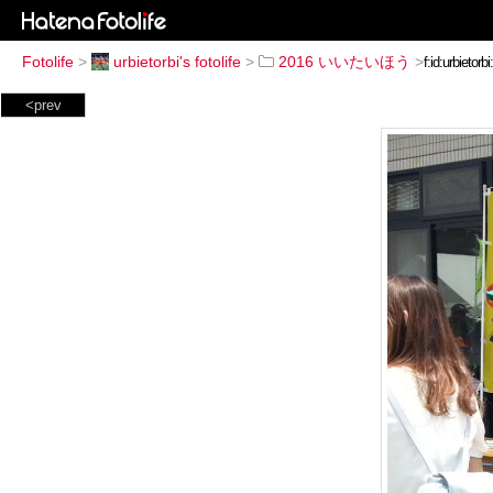
Fotolife
>
urbietorbi's fotolife
>
2016 いいたいほう
>
<prev