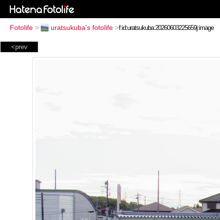
Fotolife
>
uratsukuba's fotolife
>
<prev