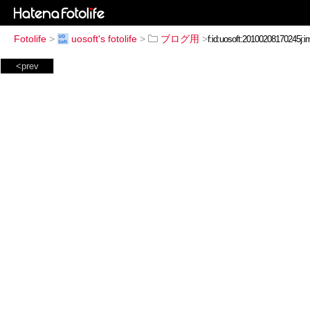
Fotolife
>
uosoft's fotolife
>
ブログ用
>
<prev