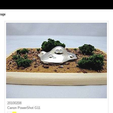
20100208
Canon PowerShot G11