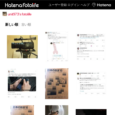
ユーザー登録
ログイン
ヘルプ
unit973's fotolife
新しい順
|
古い順