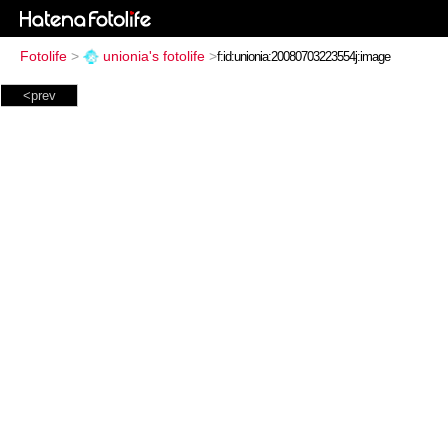
Fotolife
>
unionia's fotolife
>
<prev