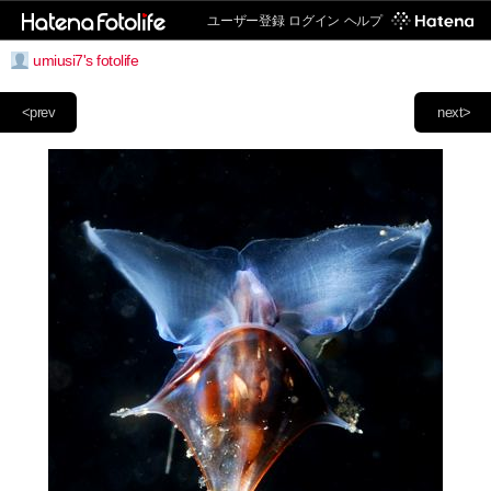
ユーザー登録
ログイン
ヘルプ
umiusi7's fotolife
<prev
next>