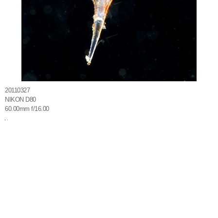
20110327
NIKON D80
60.00mm f/16.00