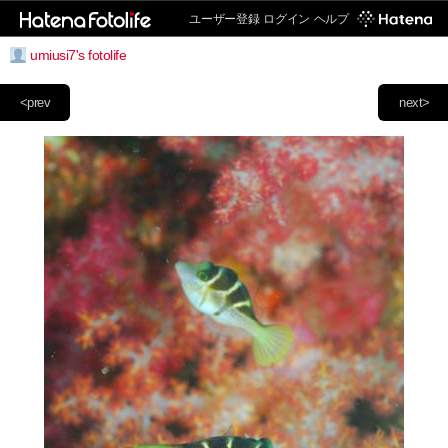
ユーザー登録
ログイン
ヘルプ
umiusi7's fotolife
<prev
next>