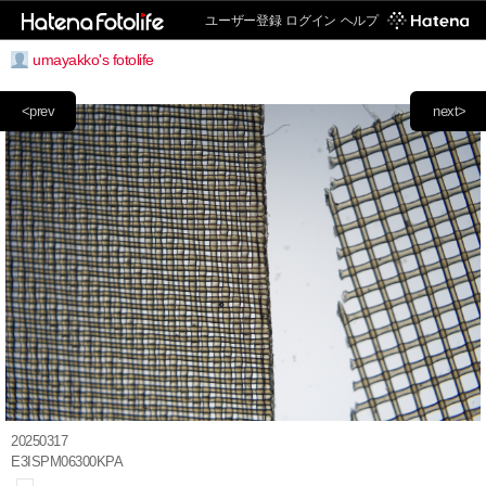
ユーザー登録
ログイン
ヘルプ
umayakko's fotolife
<prev
next>
20250317
E3ISPM06300KPA