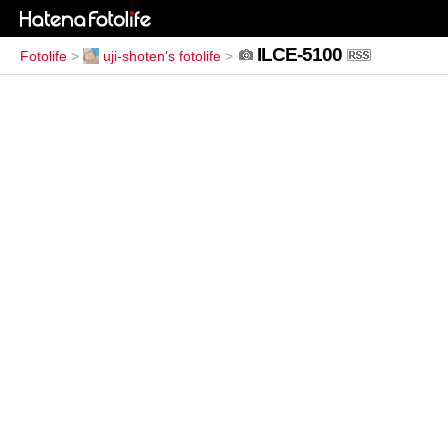
ILCE-5100
Fotolife
>
uji-shoten's fotolife
>