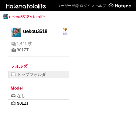
ユーザー登録
ログイン
ヘルプ
uekou3618's fotolife
uekou3618
1,441 枚
901ZT
フォルダ
トップフォルダ
Model
なし
901ZT