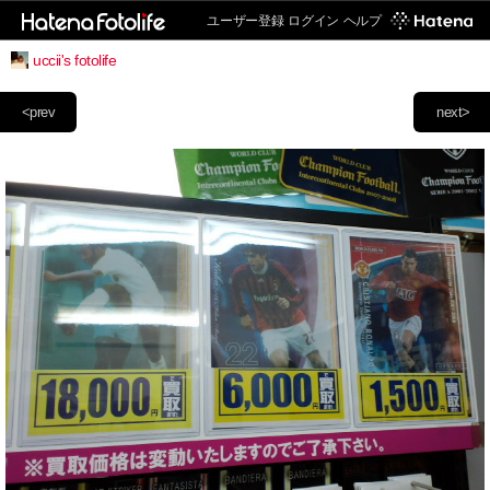
ユーザー登録
ログイン
ヘルプ
uccii's fotolife
<prev
next>