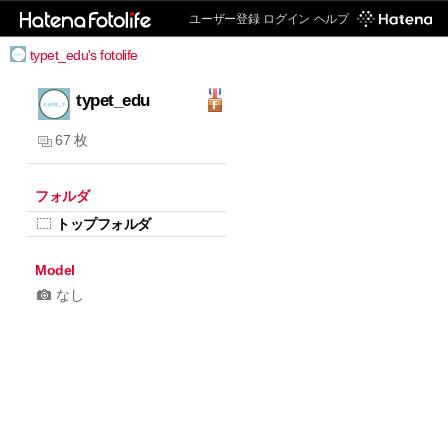
ユーザー登録
ログイン
ヘルプ
typet_edu's fotolife
typet_edu
67 枚
フォルダ
トップフォルダ
Model
なし