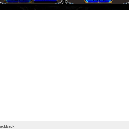
rackback