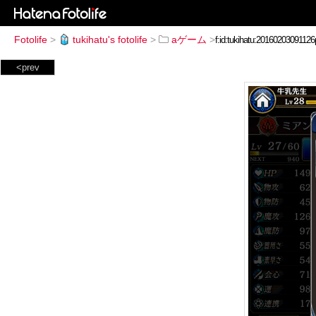
Fotolife
>
tukihatu's fotolife
>
aゲーム
>
<prev