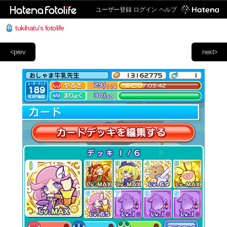
ユーザー登録
ログイン
ヘルプ
tukihatu's fotolife
<prev
next>