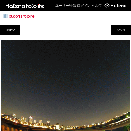
ユーザー登録
ログイン
ヘルプ
budori's fotolife
<prev
next>