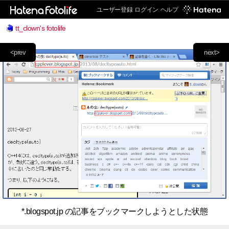
ユーザー登録
ログイン
ヘルプ
tt_clown's fotolife
<prev
next>
*.blogspot.jp の記事をブックマークしようとした状態