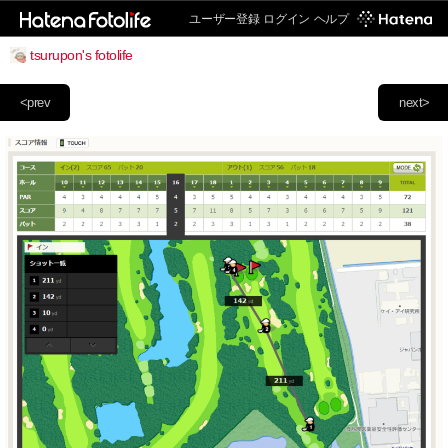
ユーザー登録
ログイン
ヘルプ
tsurupon's fotolife
<prev
next>