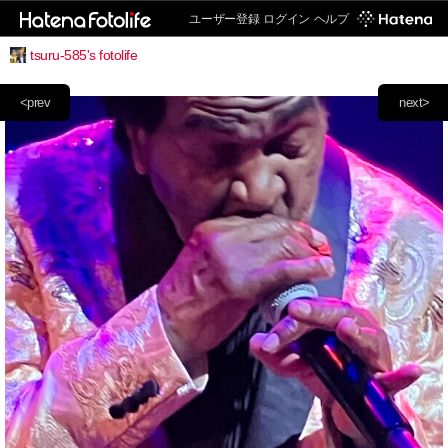
ユーザー登録
ログイン
ヘルプ
tsuru-585's fotolife
<prev
next>