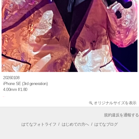
20260108
iPhone SE (3rd generation)
4.00mm f/1.80
オリジナルサイズを表示
規約違反を通報する
はてなフォトライフ
/
はじめての方へ
/
はてなブログ