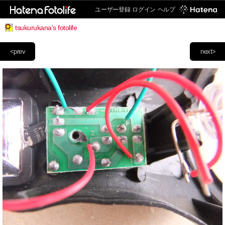
ユーザー登録
ログイン
ヘルプ
tsukurukana's fotolife
<prev
next>