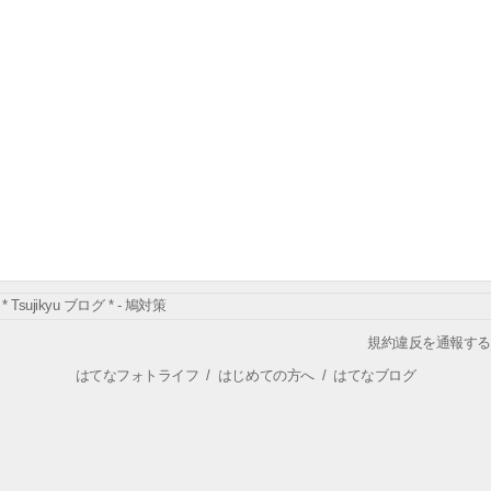
* Tsujikyu ブログ * - 鳩対策
規約違反を通報する
はてなフォトライフ
/
はじめての方へ
/
はてなブログ