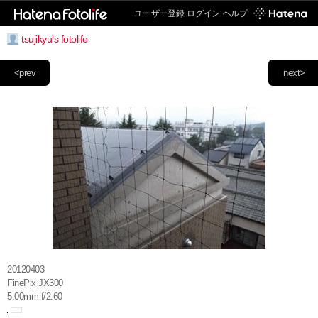
ユーザー登録
ログイン
ヘルプ
tsujikyu's fotolife
<prev
next>
20120403
FinePix JX300
5.00mm f/2.60