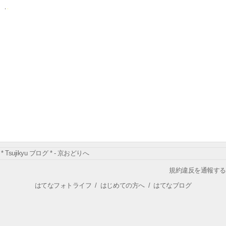
* Tsujikyu ブログ * - 京おどりへ
規約違反を通報する
はてなフォトライフ
/
はじめての方へ
/
はてなブログ