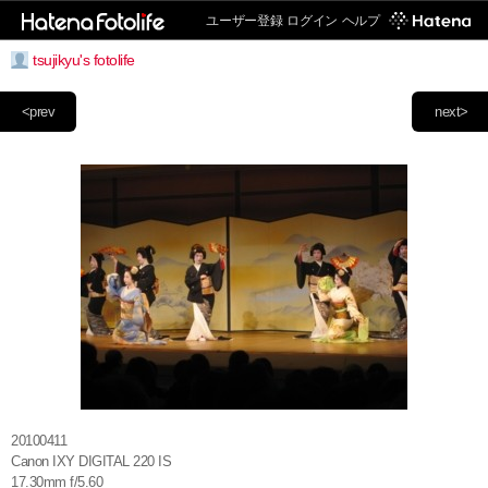
ユーザー登録
ログイン
ヘルプ
tsujikyu's fotolife
<prev
next>
20100411
Canon IXY DIGITAL 220 IS
17.30mm f/5.60