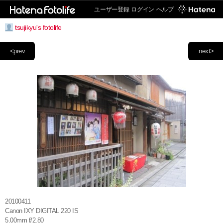
ユーザー登録
ログイン
ヘルプ
tsujikyu's fotolife
<prev
next>
20100411
Canon IXY DIGITAL 220 IS
5.00mm f/2.80