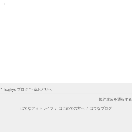
* Tsujikyu ブログ * - 京おどりへ
規約違反を通報する
はてなフォトライフ
/
はじめての方へ
/
はてなブログ