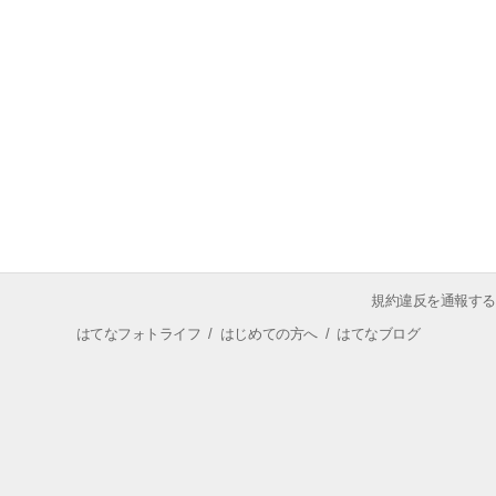
規約違反を通報する
はてなフォトライフ
/
はじめての方へ
/
はてなブログ