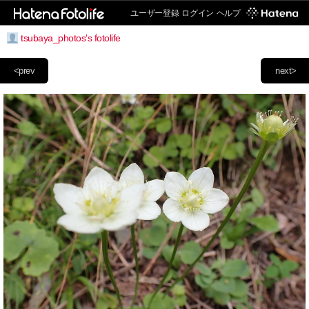
ユーザー登録
ログイン
ヘルプ
tsubaya_photos's fotolife
<prev
next>