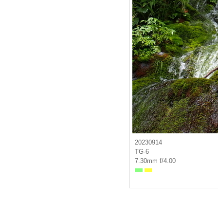
20230914
TG-6
7.30mm f/4.00