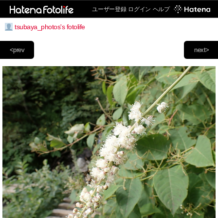
ユーザー登録
ログイン
ヘルプ
tsubaya_photos's fotolife
<prev
next>