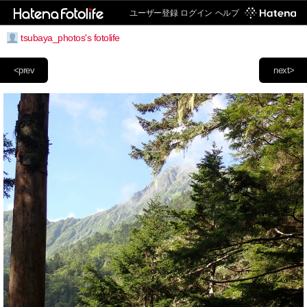
ユーザー登録
ログイン
ヘルプ
tsubaya_photos's fotolife
<prev
next>