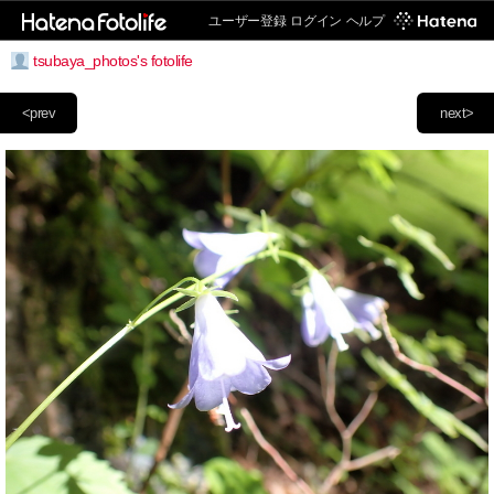
ユーザー登録
ログイン
ヘルプ
tsubaya_photos's fotolife
<prev
next>