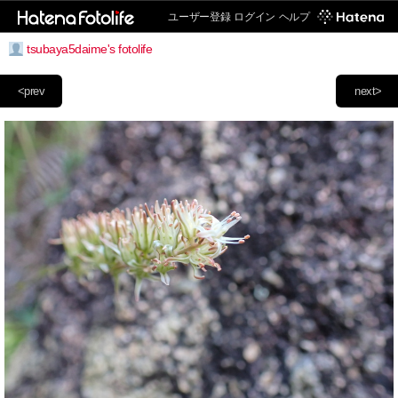
ユーザー登録
ログイン
ヘルプ
tsubaya5daime's fotolife
<prev
next>