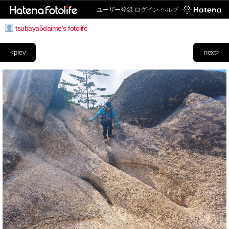
ユーザー登録
ログイン
ヘルプ
tsubaya5daime's fotolife
<prev
next>